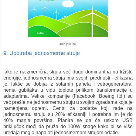
slika [sxc.hu]
9. Upotreba jednosmerne struje
Iako je naizmenična struja već dugo dominantna na tržištu
energije, jednosmerna struja ima svojih prednosti - efikasna
je, lakše se dobija iz solarnih panela i vetrogeneratora,
nema gubitaka u vidu toplote prilikom transformacije u
adapterima. Velike kompanije (Facebook, Boeing itd.) su
već prešle na jednosmernu struju u svojim zgradama koja je
namenjena opremi. Centri za podatke koji rade na
jednosmernu struju su 20% efikasniji i potrebna im je do
40% manja površina. Planira se da će uskoro USB
priključak moći da pruža do 100W snage kako bi se više
uređaja moglo napajati jednosmernom strujom odatle.