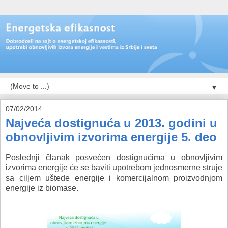
▼
07/02/2014
Najveća dostignuća u 2013. godini u
obnovljivim izvorima energije 5. deo
Poslednji članak posvećen dostignućima u obnovljivim
izvorima energije će se baviti upotrebom jednosmerne struje
sa ciljem uštede energije i komercijalnom proizvodnjom
energije iz biomase.