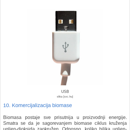
USB
slika [sxc.hu]
10. Komercijalizacija biomase
Biomasa postaje sve prisutnija u proizvodnji energije.
Smatra se da je sagorevanjem biomase ciklus kruženja
ugljen-dioksida zaokružen. Odnosno, koliko biljka ugljen-