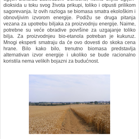
dioksida u toku svog života prikupi, toliko i otpusti prilikom
sagorevanja. Iz ovih razloga se biomasa smatra ekološkim i
obnovljivim izvorom energije. Podižu se druga pitanja
vezana za upotrebu biljaka za proizvodnju energije. Naime,
potrebne su veće obradive površine za uzgajanje toliko
bilja. Za proizvodnjeu bio-etanola potreban je kukuruz.
Mnogi eksperti smatraju da će ovo dovesti do skoka cena
hrane. Bilo kako bilo, trenutno biomasa predstavlja
alternativan izvor energije i ukoliko se bude racionalno
koristila nema velikih bojazni za budućnost.