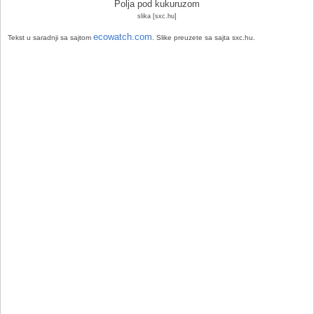
Polja pod kukuruzom
slika [sxc.hu]
ecowatch.com
Tekst u saradnji sa sajtom
. Slike preuzete sa sajta sxc.hu.