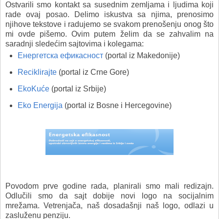
Ostvarili smo kontakt sa susednim zemljama i ljudima koji
rade ovaj posao. Delimo iskustva sa njima, prenosimo
njihove tekstove i radujemo se svakom prenošenju onog što
mi ovde pišemo. Ovim putem želim da se zahvalim na
saradnji sledećim sajtovima i kolegama:
Енергетска ефикасност
(portal iz Makedonije)
Reciklirajte
(portal iz Crne Gore)
EkoKuće
(portal iz Srbije)
Eko Energija
(portal iz Bosne i Hercegovine)
Povodom prve godine rada, planirali smo mali redizajn.
Odlučili smo da sajt dobije novi logo na socijalnim
mrežama. Vetrenjača, naš dosadašnji naš logo, odlazi u
zasluženu penziju.