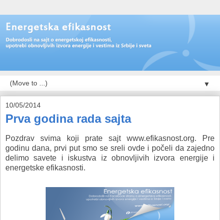
▼
10/05/2014
Prva godina rada sajta
Pozdrav svima koji prate sajt www.efikasnost.org. Pre
godinu dana, prvi put smo se sreli ovde i počeli da zajedno
delimo savete i iskustva iz obnovljivih izvora energije i
energetske efikasnosti.