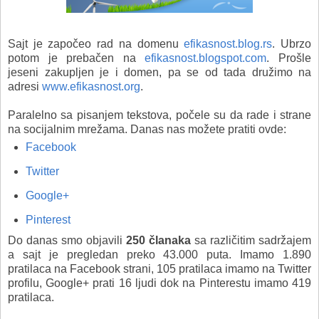
Sajt je započeo rad na domenu
efikasnost.blog.rs
. Ubrzo
potom je prebačen na
efikasnost.blogspot.com
. Prošle
jeseni zakupljen je i domen, pa se od tada družimo na
adresi
www.efikasnost.org
.
Paralelno sa pisanjem tekstova, počele su da rade i strane
na socijalnim mrežama. Danas nas možete pratiti ovde:
Facebook
Twitter
Google+
Pinterest
Do danas smo objavili
250 članaka
sa različitim sadržajem
a sajt je pregledan preko 43.000 puta. Imamo 1.890
pratilaca na Facebook strani, 105 pratilaca imamo na Twitter
profilu, Google+ prati 16 ljudi dok na Pinterestu imamo 419
pratilaca.