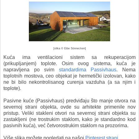
[
slika
© Eibe Sönnecken]
Kuća ima ventilacioni sistem sa rekuperacijom
(prikupljanjem) toplote. Osim ovog sistema, kuća je
napravljena po svim
standardima Passivhaus
. Nema
toplotnih mostova, ceo objekat je hermetički izolovan, kako
ne bi bilo nekontrolisanog curenja vazduha (a sa njim i
toplote).
Pasivne kuće (Passivhaus) predviđaju što manje otvora na
severnoj strani objekta, ovde su arhitekte primenile nov
pristup. Veliki stakleni otvori na severnoj strani objekta su
zastakljeni (ne trostrukim staklom, kako je standardno kod
pasivnih kuća), već četvorostrukim staklom na prozorima.
Više slika možete pogledati na našoj
Pinterest strani
.