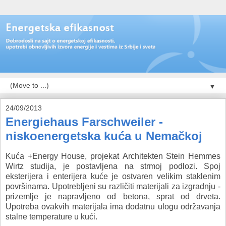
▼
24/09/2013
Energiehaus Farschweiler -
niskoenergetska kuća u Nemačkoj
Kuća +Energy House, projekat Architekten Stein Hemmes
Wirtz studija,
je postavljena na strmoj podlozi. Spoj
eksterijera i enterijera kuće je ostvaren velikim staklenim
površinama. Upotrebljeni su različiti materijali za izgradnju -
prizemlje je napravljeno od betona, sprat od drveta.
Upotreba ovakvih materijala ima dodatnu ulogu održavanja
stalne temperature u kući.