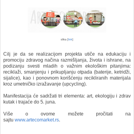
slika [
link
]
Cilj je da se realizacijom projekta utiče na edukaciju i
promociju zdravog načina razmišljanja, života i ishrane, na
podizanju svesti mladih o važnim ekološkim pitanjima:
reciklaži, smanjenju i prikupljanju otpada (baterije, ketridži,
sijalice), kao i ponovnom korišćenju recikliranih materijala
kroz umetničko izražavanje (upcycling).
Manifestacija će sadržati tri elementa: art, ekologiju i zdrav
kutak i trajaće do 5. juna.
Više o ovome možete pročitati na
sajtu
www.artecomarket.rs
.