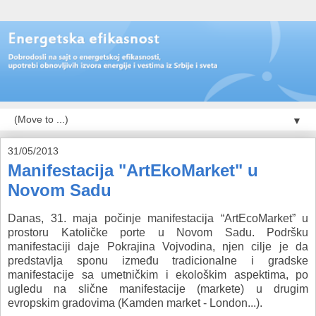
▼
31/05/2013
Manifestacija "ArtEkoMarket" u
Novom Sadu
Danas, 31. maja počinje manifestacija
“ArtEcoMarket”
u
prostoru Katoličke porte u Novom Sadu. Podršku
manifestaciji daje Pokrajina Vojvodina, njen cilje je da
predstavlja sponu između tradicionalne i gradske
manifestacije sa umetničkim i ekološkim aspektima, po
ugledu na slične manifestacije (markete) u drugim
evropskim gradovima (Kamden market - London...).