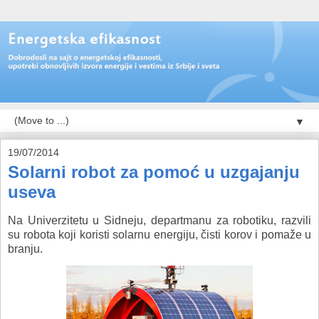
▼
19/07/2014
Solarni robot za pomoć u uzgajanju
useva
Na Univerzitetu u Sidneju, departmanu za robotiku, razvili
su robota koji koristi solarnu energiju, čisti korov i pomaže u
branju.