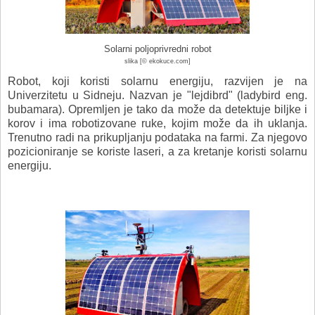
Solarni poljoprivredni robot
slika [© ekokuce.com]
Robot, koji koristi solarnu energiju, razvijen je na
Univerzitetu u Sidneju. Nazvan je "lejdibrd" (ladybird eng.
bubamara). Opremljen je tako da može da detektuje biljke i
korov i ima robotizovane ruke, kojim može da ih uklanja.
Trenutno radi na prikupljanju podataka na farmi. Za njegovo
pozicioniranje se koriste laseri, a za kretanje koristi solarnu
energiju.