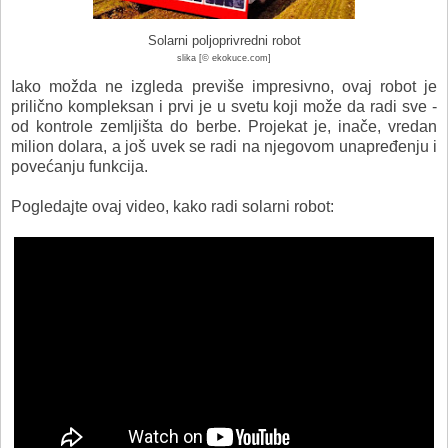
Solarni poljoprivredni robot
slika [© ekokuce.com]
Iako možda ne izgleda previše impresivno, ovaj robot je
prilično kompleksan i prvi je u svetu koji može da radi sve -
od kontrole zemljišta do berbe. Projekat je, inače, vredan
milion dolara, a još uvek se radi na njegovom unapređenju i
povećanju funkcija.
Pogledajte ovaj video, kako radi solarni robot: