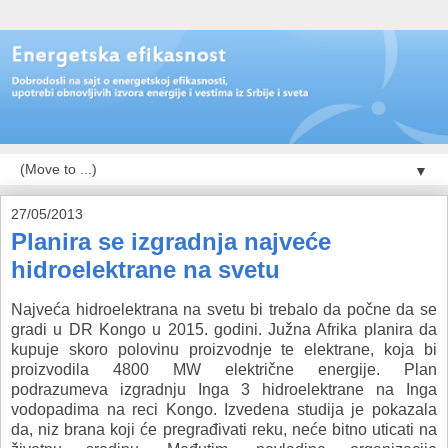
▼
27/05/2013
Planira se izgradnja najveće
hidroelektrane na svetu
Najveća hidroelektrana na svetu bi trebalo da počne da se
gradi u DR Kongo u 2015. godini. Južna Afrika planira da
kupuje skoro polovinu proizvodnje te elektrane, koja bi
proizvodila 4800 MW električne energije. Plan
podrazumeva izgradnju Inga 3 hidroelektrane na Inga
vodopadima na reci Kongo. Izvedena studija je pokazala
da, niz brana koji će pregrađivati reku, neće bitno uticati na