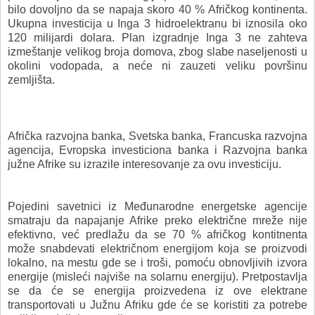
bilo dovoljno da se napaja skoro 40 % Afričkog kontinenta.
Ukupna investicija u Inga 3 hidroelektranu bi iznosila oko
120 milijardi dolara. Plan izgradnje Inga 3 ne zahteva
izmeštanje velikog broja domova, zbog slabe naseljenosti u
okolini vodopada, a neće ni zauzeti veliku površinu
zemljišta.
Afrička razvojna banka, Svetska banka, Francuska razvojna
agencija, Evropska investiciona banka i Razvojna banka
južne Afrike su izrazile interesovanje za ovu investiciju.
Pojedini savetnici iz Međunarodne energetske agencije
smatraju da napajanje Afrike preko električne mreže nije
efektivno, već predlažu da se 70 % afričkog kontitnenta
može snabdevati električnom energijom koja se proizvodi
lokalno, na mestu gde se i troši, pomoću obnovljivih izvora
energije (misleći najviše na solarnu energiju). Pretpostavlja
se da će se energija proizvedena iz ove elektrane
transportovati u Južnu Afriku gde će se koristiti za potrebe