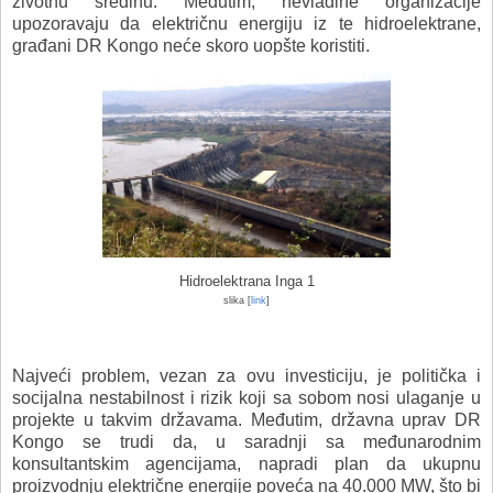
životnu sredinu. Međutim, nevladine organizacije
upozoravaju da električnu energiju iz te hidroelektrane,
građani DR Kongo neće skoro uopšte koristiti.
Hidroelektrana Inga 1
slika [
link
]
Najveći problem, vezan za ovu investiciju, je politička i
socijalna nestabilnost i rizik koji sa sobom nosi ulaganje u
projekte u takvim državama. Međutim, državna uprav DR
Kongo se trudi da, u saradnji sa međunarodnim
konsultantskim agencijama, napradi plan da ukupnu
proizvodnju električne energije poveća na 40.000 MW, što bi